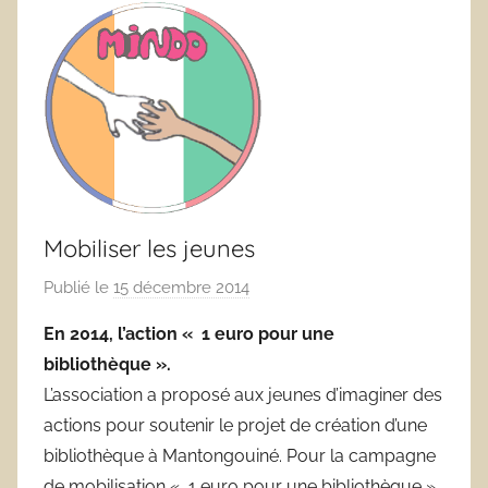
Mobiliser les jeunes
Publié le
15 décembre 2014
p
a
En 2014, l’action « 1 euro pour une
r
bibliothèque ».
a
L’association a proposé aux jeunes d’imaginer des
d
actions pour soutenir le projet de création d’une
m
bibliothèque à Mantongouiné. Pour la campagne
i
de mobilisation « 1 euro pour une bibliothèque »,
n