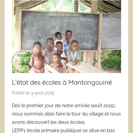
L’état des écoles à Mantongouiné
Publié le
4 août 2015
p
a
Dès le premier jour de notre arrivée (août 2015),
r
nous sommes allés faire le tour du village et nous
a
avons découvert les deux écoles.
d
L’EPP1 (école primaire publique) se situe en bas
m