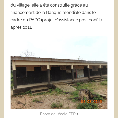
du village, elle a été construite grâce au
i
financement de la Banque mondiale dans le
n
d
cadre du PAPC (projet d’assistance post conflit)
o
après 2011.
Photo de l’école EPP 1